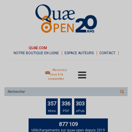
QUAE.COM
NOTRE BOUTIQUE EN LIGNE
ESPACE AUTEURS
CONTACT
Abonnez-
vous à la
newsletter
Rechercher
sur
le
357
336
303
site
titres
PDF
ePub
877 109
téléchargements sur quae-open depuis 2019