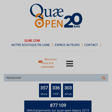
QUAE.COM
NOTRE BOUTIQUE EN LIGNE
ESPACE AUTEURS
CONTACT
Abonnez-
vous à la
newsletter
Rechercher
sur
le
357
336
303
site
titres
PDF
ePub
877 109
téléchargements sur quae-open depuis 2019