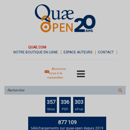
QUAE.COM
NOTRE BOUTIQUE EN LIGNE
ESPACE AUTEURS
CONTACT
Abonnez-
vous à la
newsletter
Rechercher
sur
le
357
336
303
site
titres
PDF
ePub
877 109
téléchargements sur quae-open depuis 2019