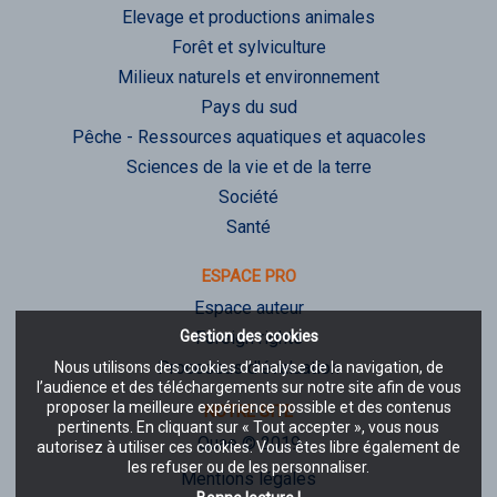
Elevage et productions animales
Forêt et sylviculture
Milieux naturels et environnement
Pays du sud
Pêche - Ressources aquatiques et aquacoles
Sciences de la vie et de la terre
Société
Santé
ESPACE PRO
Espace auteur
Gestion des cookies
Foreign rights
Processus d'évaluation
Nous utilisons des cookies d’analyse de la navigation, de
l’audience et des téléchargements sur notre site afin de vous
proposer la meilleure expérience possible et des contenus
NOTRE SITE
pertinents. En cliquant sur « Tout accepter », vous nous
Quae © 2019
autorisez à utiliser ces cookies. Vous êtes libre également de
les refuser ou de les personnaliser.
Mentions légales