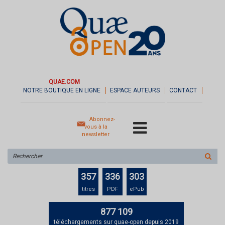
QUAE.COM
NOTRE BOUTIQUE EN LIGNE
ESPACE AUTEURS
CONTACT
Abonnez-
vous à la
newsletter
Rechercher
sur
le
357
336
303
site
titres
PDF
ePub
877 109
téléchargements sur quae-open depuis 2019