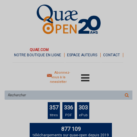
QUAE.COM
NOTRE BOUTIQUE EN LIGNE
ESPACE AUTEURS
CONTACT
Abonnez-
vous à la
newsletter
Rechercher
sur
le
357
336
303
site
titres
PDF
ePub
877 109
téléchargements sur quae-open depuis 2019