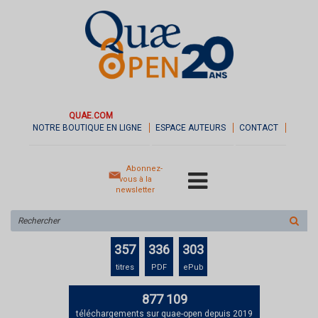
QUAE.COM
NOTRE BOUTIQUE EN LIGNE
ESPACE AUTEURS
CONTACT
Abonnez-
vous à la
newsletter
Rechercher
sur
le
357
336
303
site
titres
PDF
ePub
877 109
téléchargements sur quae-open depuis 2019