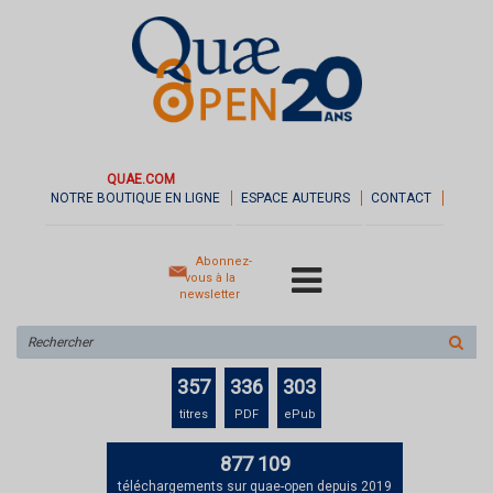
QUAE.COM
NOTRE BOUTIQUE EN LIGNE
ESPACE AUTEURS
CONTACT
Abonnez-
vous à la
newsletter
Rechercher
sur
le
357
336
303
site
titres
PDF
ePub
877 109
téléchargements sur quae-open depuis 2019