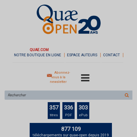
QUAE.COM
NOTRE BOUTIQUE EN LIGNE
ESPACE AUTEURS
CONTACT
Abonnez-
vous à la
newsletter
Rechercher
sur
le
357
336
303
site
titres
PDF
ePub
877 109
téléchargements sur quae-open depuis 2019