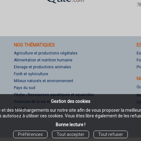
78
NOS THÉMATIQUES
E
Agriculture et productions végétales
Es
Alimentation et nutrition humaine
Fo
Elevage et productions animales
Pr
Forêt et sylviculture
N
Milieux naturels et environnement
Qu
Pays du sud
Pêche - Ressources aquatiques et aquacoles
Me
Gestion des cookies
Sciences de la vie et de la terre
Dé
Société
e et des téléchargements sur notre site afin de vous proposer la meilleu
Santé
 autorisez à utiliser ces cookies. Vous êtes libre également de les refus
Bonne lecture !
Préférences
Tout accepter
Tout refuser