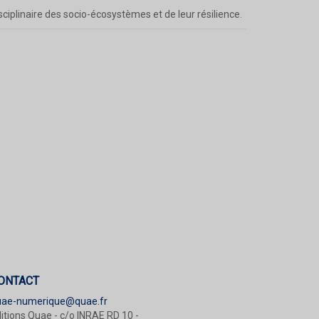
sciplinaire des socio-écosystèmes et de leur résilience.
ONTACT
uae-numerique@quae.fr
itions Quae - c/o INRAE RD 10 -