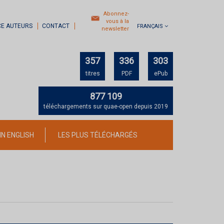
Abonnez-
vous à la
CE AUTEURS
CONTACT
FRANÇAIS
newsletter
357
336
303
titres
PDF
ePub
877 109
téléchargements sur quae-open depuis 2019
IN ENGLISH
LES PLUS TÉLÉCHARGÉS