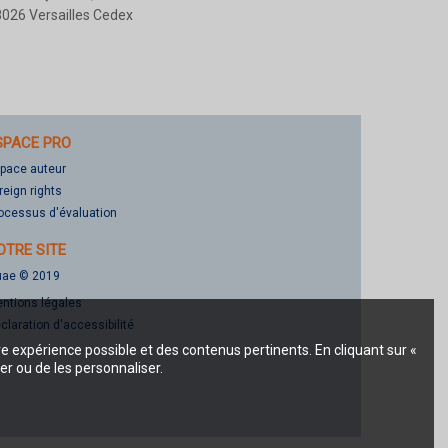
026 Versailles Cedex
SPACE PRO
pace auteur
reign rights
ocessus d'évaluation
OTRE SITE
ae © 2019
ntions légales
claration d'accessibilité
re expérience possible et des contenus pertinents. En cliquant sur «
er ou de les personnaliser.