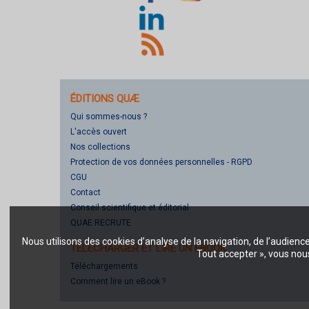
ÉDITIONS QUÆ
Qui sommes-nous ?
L'accès ouvert
Nos collections
Protection de vos données personnelles - RGPD
CGU
Contact
Conseil scientifique et éditorial
QUAE RECRUTE
Nous utilisons des cookies d’analyse de la navigation, de l’audienc
TÉLÉCHARGER ET LIRE UN EBOOK
Tout accepter », vous nous
Téléchargements
Comment lire un eBook ?