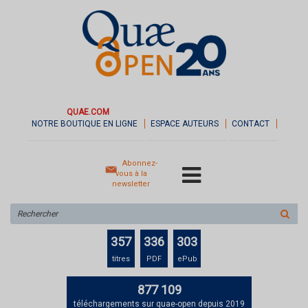
QUAE.COM
NOTRE BOUTIQUE EN LIGNE
ESPACE AUTEURS
CONTACT
Abonnez-
vous à la
newsletter
Rechercher
sur
le
357
336
303
site
titres
PDF
ePub
877 109
téléchargements sur quae-open depuis 2019