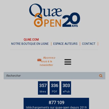
QUAE.COM
NOTRE BOUTIQUE EN LIGNE
ESPACE AUTEURS
CONTACT
Abonnez-
vous à la
newsletter
Rechercher
sur
le
357
336
303
site
titres
PDF
ePub
877 109
téléchargements sur quae-open depuis 2019