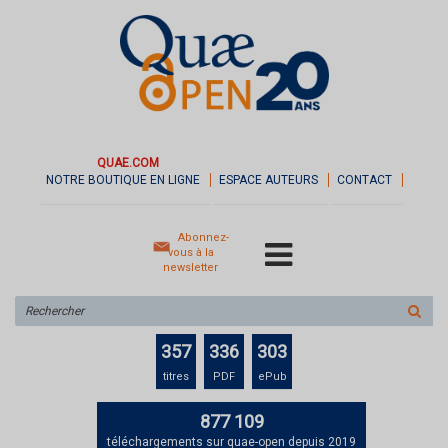
QUAE.COM
NOTRE BOUTIQUE EN LIGNE
ESPACE AUTEURS
CONTACT
Abonnez-
vous à la
newsletter
Rechercher
sur
le
357
336
303
site
titres
PDF
ePub
877 109
téléchargements sur quae-open depuis 2019