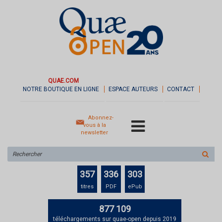
QUAE.COM
NOTRE BOUTIQUE EN LIGNE
ESPACE AUTEURS
CONTACT
Abonnez-
vous à la
newsletter
Rechercher
sur
le
357
336
303
site
titres
PDF
ePub
877 109
téléchargements sur quae-open depuis 2019