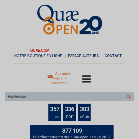
QUAE.COM
NOTRE BOUTIQUE EN LIGNE
ESPACE AUTEURS
CONTACT
Abonnez-
vous à la
newsletter
Rechercher
sur
le
357
336
303
site
titres
PDF
ePub
877 109
téléchargements sur quae-open depuis 2019