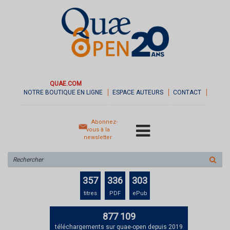
QUAE.COM
NOTRE BOUTIQUE EN LIGNE
ESPACE AUTEURS
CONTACT
Abonnez-
vous à la
newsletter
Rechercher
sur
le
357
336
303
site
titres
PDF
ePub
877 109
téléchargements sur quae-open depuis 2019