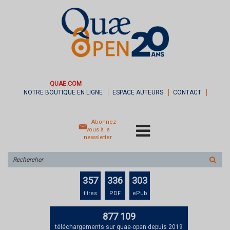
QUAE.COM
NOTRE BOUTIQUE EN LIGNE
ESPACE AUTEURS
CONTACT
Abonnez-
vous à la
newsletter
Rechercher
sur
le
357
336
303
site
titres
PDF
ePub
877 109
téléchargements sur quae-open depuis 2019