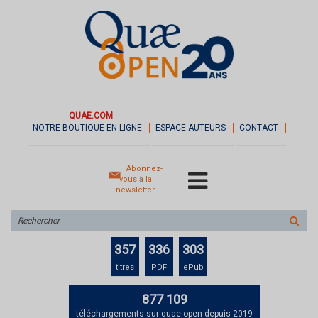
QUAE.COM
NOTRE BOUTIQUE EN LIGNE
ESPACE AUTEURS
CONTACT
Abonnez-
vous à la
newsletter
Rechercher
sur
le
357
336
303
site
titres
PDF
ePub
877 109
téléchargements sur quae-open depuis 2019