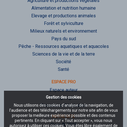
Agriculture et productions végétales
Alimentation et nutrition humaine
Elevage et productions animales
Forêt et sylviculture
Milieux naturels et environnement
Pays du sud
Pêche - Ressources aquatiques et aquacoles
Sciences de la vie et de la terre
Société
Santé
ESPACE PRO
Espace auteur
Gestion des cookies
Foreign rights
Processus d'évaluation
Nous utilisons des cookies d’analyse de la navigation, de
l’audience et des téléchargements sur notre site afin de vous
proposer la meilleure expérience possible et des contenus
NOTRE SITE
pertinents. En cliquant sur « Tout accepter », vous nous
Quae © 2019
autorisez à utiliser ces cookies. Vous êtes libre également de