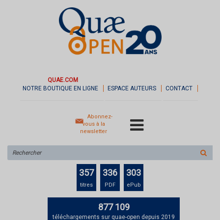
QUAE.COM
NOTRE BOUTIQUE EN LIGNE
ESPACE AUTEURS
CONTACT
Abonnez-
vous à la
newsletter
Rechercher
sur
le
357
336
303
site
titres
PDF
ePub
877 109
téléchargements sur quae-open depuis 2019