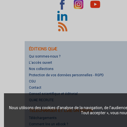
ÉDITIONS QUÆ
Qui sommes-nous ?
L'accès ouvert
Nos collections
Protection de vos données personnelles - RGPD
CGU
Contact
Conseil scientifique et éditorial
QUAE RECRUTE
Nous utilisons des cookies d’analyse de la navigation, de l’audienc
TÉLÉCHARGER ET LIRE UN EBOOK
Tout accepter », vous nous
Téléchargements
Comment lire un eBook ?