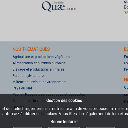
q
Éd
78
NOS THÉMATIQUES
E
Agriculture et productions végétales
Es
Alimentation et nutrition humaine
Fo
Elevage et productions animales
Pr
Forêt et sylviculture
N
Milieux naturels et environnement
Qu
Pays du sud
Pêche - Ressources aquatiques et aquacoles
Me
Gestion des cookies
Sciences de la vie et de la terre
Dé
Société
e et des téléchargements sur notre site afin de vous proposer la meilleu
Santé
 autorisez à utiliser ces cookies. Vous êtes libre également de les refus
Bonne lecture !