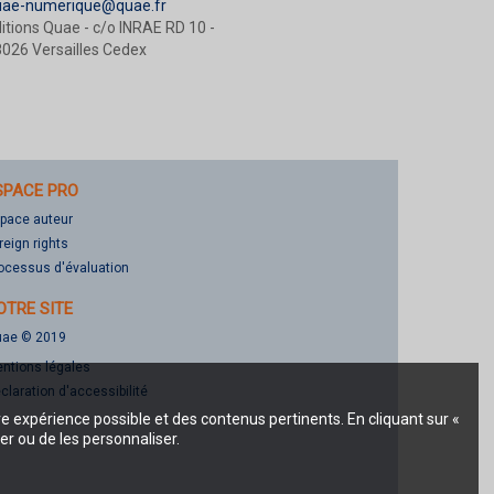
uae-numerique@quae.fr
itions Quae - c/o INRAE RD 10 -
026 Versailles Cedex
SPACE PRO
pace auteur
reign rights
ocessus d'évaluation
OTRE SITE
ae © 2019
ntions légales
claration d'accessibilité
re expérience possible et des contenus pertinents. En cliquant sur «
er ou de les personnaliser.