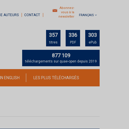
Abonnez-
vous à la
CE AUTEURS
CONTACT
FRANÇAIS
newsletter
357
336
303
titres
PDF
ePub
877 109
téléchargements sur quae-open depuis 2019
IN ENGLISH
LES PLUS TÉLÉCHARGÉS