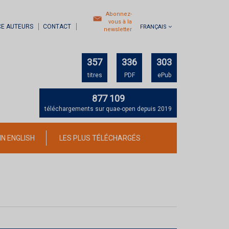
Abonnez-
vous à la
CE AUTEURS
CONTACT
FRANÇAIS
newsletter
357
336
303
titres
PDF
ePub
877 109
téléchargements sur quae-open depuis 2019
IN ENGLISH
LES PLUS TÉLÉCHARGÉS