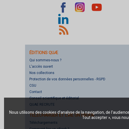
ÉDITIONS QUÆ
Qui sommes-nous ?
L'accès ouvert
Nos collections
Protection de vos données personnelles - RGPD
CGU
Contact
Conseil scientifique et éditorial
QUAE RECRUTE
Nous utilisons des cookies d’analyse de la navigation, de l’audienc
TÉLÉCHARGER ET LIRE UN EBOOK
Tout accepter », vous nous
Téléchargements