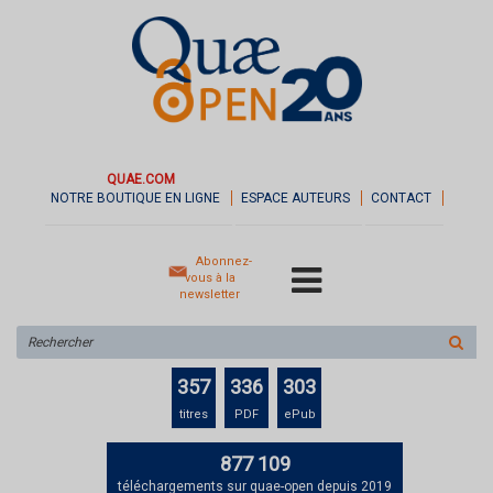
QUAE.COM
NOTRE BOUTIQUE EN LIGNE
ESPACE AUTEURS
CONTACT
Abonnez-
vous à la
newsletter
Rechercher
sur
le
357
336
303
site
titres
PDF
ePub
877 109
téléchargements sur quae-open depuis 2019