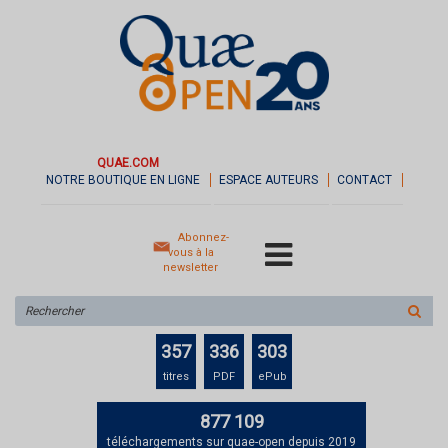
QUAE.COM
NOTRE BOUTIQUE EN LIGNE
ESPACE AUTEURS
CONTACT
Abonnez-
vous à la
newsletter
Rechercher
sur
le
357
336
303
site
titres
PDF
ePub
877 109
téléchargements sur quae-open depuis 2019