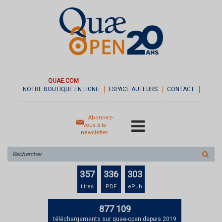
QUAE.COM
NOTRE BOUTIQUE EN LIGNE
ESPACE AUTEURS
CONTACT
Abonnez-
vous à la
newsletter
Rechercher
sur
le
357
336
303
site
titres
PDF
ePub
877 109
téléchargements sur quae-open depuis 2019