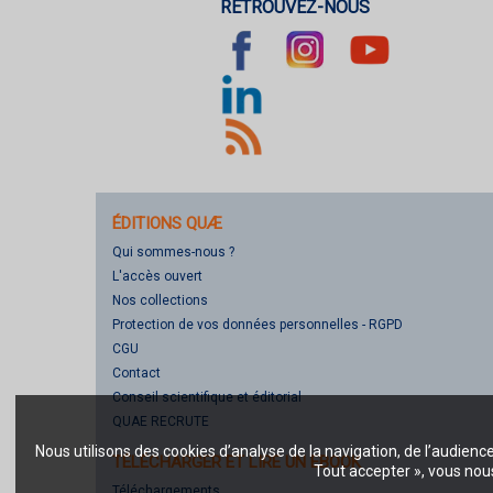
RETROUVEZ-NOUS
ÉDITIONS QUÆ
Qui sommes-nous ?
L'accès ouvert
Nos collections
Protection de vos données personnelles - RGPD
CGU
Contact
Conseil scientifique et éditorial
QUAE RECRUTE
Nous utilisons des cookies d’analyse de la navigation, de l’audienc
TÉLÉCHARGER ET LIRE UN EBOOK
Tout accepter », vous nous
Téléchargements