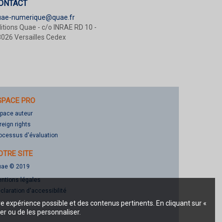
ONTACT
uae-numerique@quae.fr
itions Quae - c/o INRAE RD 10 -
026 Versailles Cedex
SPACE PRO
pace auteur
reign rights
ocessus d'évaluation
OTRE SITE
ae © 2019
ntions légales
claration d'accessibilité
re expérience possible et des contenus pertinents. En cliquant sur «
er ou de les personnaliser.