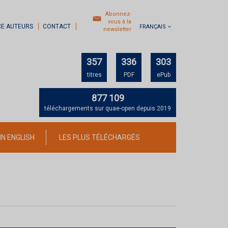
Abonnez-
vous à la
CE AUTEURS
CONTACT
FRANÇAIS
newsletter
357
336
303
titres
PDF
ePub
877 109
téléchargements sur quae-open depuis 2019
IN ENGLISH
LES PLUS TÉLÉCHARGÉS