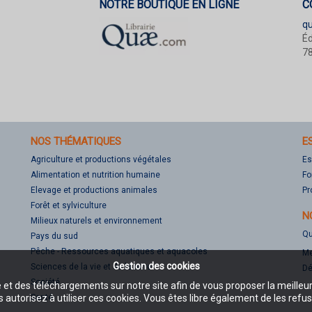
NOTRE BOUTIQUE EN LIGNE
C
q
Éd
78
NOS THÉMATIQUES
E
Agriculture et productions végétales
Es
Alimentation et nutrition humaine
Fo
Elevage et productions animales
Pr
Forêt et sylviculture
N
Milieux naturels et environnement
Qu
Pays du sud
Pêche - Ressources aquatiques et aquacoles
Me
Gestion des cookies
Sciences de la vie et de la terre
Dé
Société
e et des téléchargements sur notre site afin de vous proposer la meilleu
Santé
 autorisez à utiliser ces cookies. Vous êtes libre également de les refus