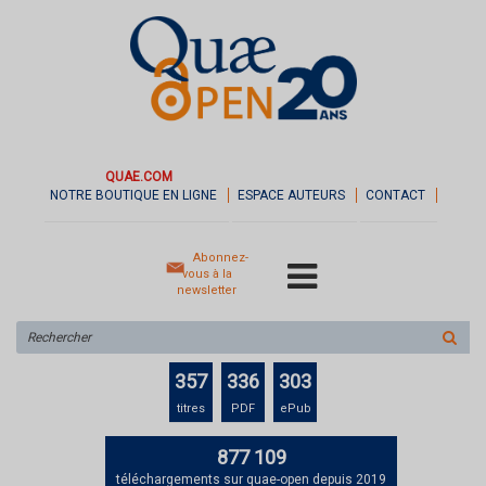
QUAE.COM
NOTRE BOUTIQUE EN LIGNE
ESPACE AUTEURS
CONTACT
Abonnez-
vous à la
newsletter
Rechercher
sur
le
357
336
303
site
titres
PDF
ePub
877 109
téléchargements sur quae-open depuis 2019