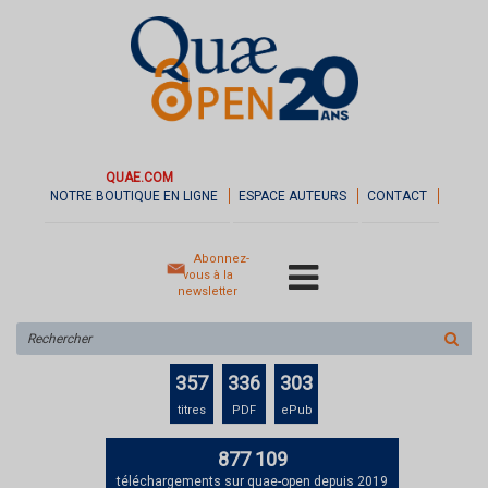
QUAE.COM
NOTRE BOUTIQUE EN LIGNE
ESPACE AUTEURS
CONTACT
Abonnez-
vous à la
newsletter
Rechercher
sur
le
357
336
303
site
titres
PDF
ePub
877 109
téléchargements sur quae-open depuis 2019