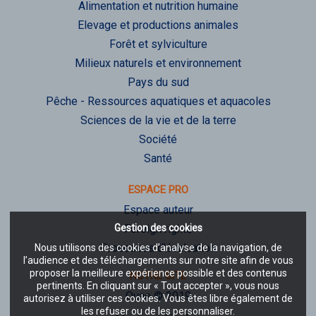
Alimentation et nutrition humaine
Elevage et productions animales
Forêt et sylviculture
Milieux naturels et environnement
Pays du sud
Pêche - Ressources aquatiques et aquacoles
Sciences de la vie et de la terre
Société
Santé
ESPACE PRO
Espace auteur
Gestion des cookies
Foreign rights
Processus d'évaluation
Nous utilisons des cookies d’analyse de la navigation, de
l’audience et des téléchargements sur notre site afin de vous
proposer la meilleure expérience possible et des contenus
NOTRE SITE
pertinents. En cliquant sur « Tout accepter », vous nous
Quae © 2019
autorisez à utiliser ces cookies. Vous êtes libre également de
les refuser ou de les personnaliser.