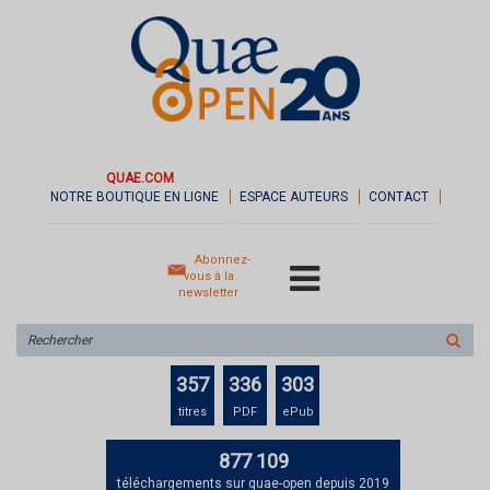
QUAE.COM
NOTRE BOUTIQUE EN LIGNE
ESPACE AUTEURS
CONTACT
Abonnez-
vous à la
newsletter
Rechercher
sur
le
357
336
303
site
titres
PDF
ePub
877 109
téléchargements sur quae-open depuis 2019