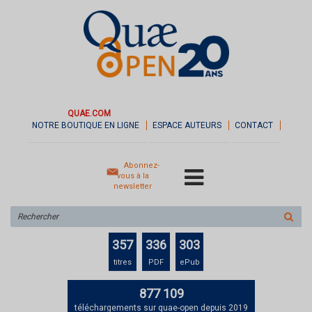
QUAE.COM
NOTRE BOUTIQUE EN LIGNE
ESPACE AUTEURS
CONTACT
Abonnez-
vous à la
newsletter
Rechercher
sur
le
357
336
303
site
titres
PDF
ePub
877 109
téléchargements sur quae-open depuis 2019