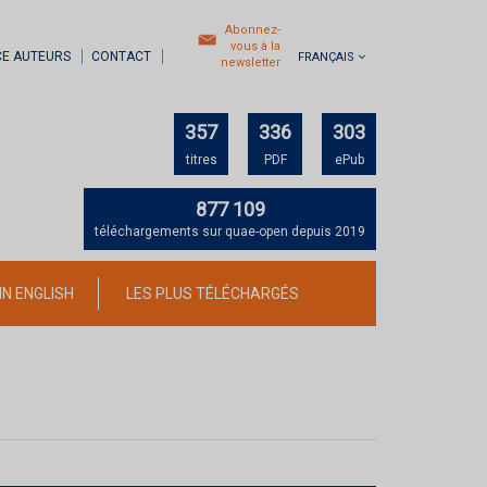
Abonnez-
vous à la
CE AUTEURS
CONTACT
FRANÇAIS
newsletter
357
336
303
titres
PDF
ePub
877 109
téléchargements sur quae-open depuis 2019
IN ENGLISH
LES PLUS TÉLÉCHARGÉS