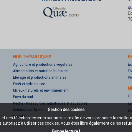
q
Éd
78
NOS THÉMATIQUES
E
Agriculture et productions végétales
Es
Alimentation et nutrition humaine
Fo
Elevage et productions animales
Pr
Forêt et sylviculture
N
Milieux naturels et environnement
Qu
Pays du sud
Pêche - Ressources aquatiques et aquacoles
Me
Gestion des cookies
Sciences de la vie et de la terre
Dé
Société
e et des téléchargements sur notre site afin de vous proposer la meilleu
Santé
 autorisez à utiliser ces cookies. Vous êtes libre également de les refus
Bonne lecture !