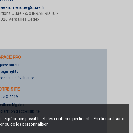
uae-numerique@quae.fr
itions Quae - c/o INRAE RD 10 -
026 Versailles Cedex
SPACE PRO
pace auteur
reign rights
ocessus d'évaluation
OTRE SITE
ae © 2019
ntions légales
claration d'accessibilité
re expérience possible et des contenus pertinents. En cliquant sur «
er ou de les personnaliser.