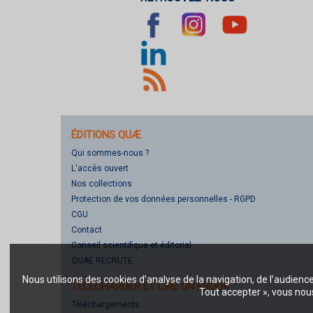
ÉDITIONS QUÆ
Qui sommes-nous ?
L'accès ouvert
Nos collections
Protection de vos données personnelles - RGPD
CGU
Contact
Conseil scientifique et éditorial
QUAE RECRUTE
Nous utilisons des cookies d’analyse de la navigation, de l’audienc
TÉLÉCHARGER ET LIRE UN EBOOK
Tout accepter », vous nous
Téléchargements