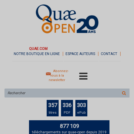
QUAE.COM
NOTRE BOUTIQUE EN LIGNE
ESPACE AUTEURS
CONTACT
Abonnez-
vous à la
newsletter
Rechercher
sur
le
357
336
303
site
titres
PDF
ePub
877 109
téléchargements sur quae-open depuis 2019