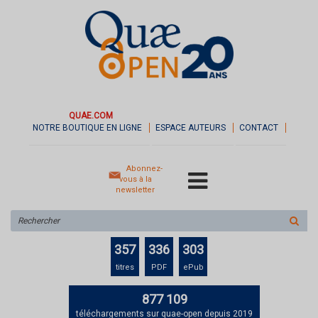
QUAE.COM
NOTRE BOUTIQUE EN LIGNE
ESPACE AUTEURS
CONTACT
Abonnez-
vous à la
newsletter
Rechercher
sur
le
357
336
303
site
titres
PDF
ePub
877 109
téléchargements sur quae-open depuis 2019