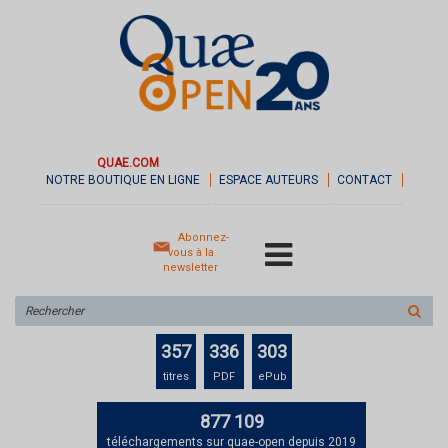
QUAE.COM
NOTRE BOUTIQUE EN LIGNE
ESPACE AUTEURS
CONTACT
Abonnez-
vous à la
newsletter
Rechercher
sur
le
357
336
303
site
titres
PDF
ePub
877 109
téléchargements sur quae-open depuis 2019