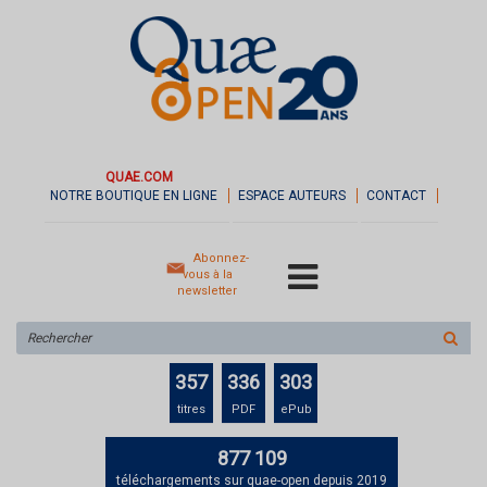
QUAE.COM
NOTRE BOUTIQUE EN LIGNE
ESPACE AUTEURS
CONTACT
Abonnez-
vous à la
newsletter
Rechercher
sur
le
357
336
303
site
titres
PDF
ePub
877 109
téléchargements sur quae-open depuis 2019