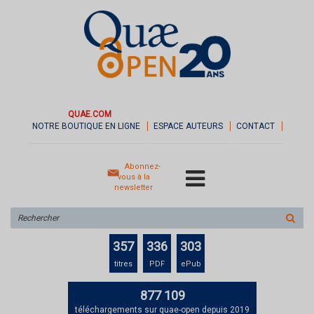
QUAE.COM
NOTRE BOUTIQUE EN LIGNE
ESPACE AUTEURS
CONTACT
Abonnez-
vous à la
newsletter
Rechercher
sur
le
357
336
303
site
titres
PDF
ePub
877 109
téléchargements sur quae-open depuis 2019