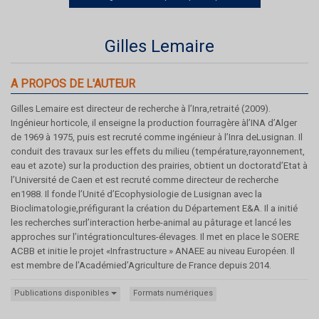
Gilles Lemaire
A PROPOS DE L'AUTEUR
Gilles Lemaire est directeur de recherche à l’Inra,retraité (2009).
Ingénieur horticole, il enseigne la production fourragère àl’INA d’Alger
de 1969 à 1975, puis est recruté comme ingénieur à l’Inra deLusignan. Il
conduit des travaux sur les effets du milieu (température,rayonnement,
eau et azote) sur la production des prairies, obtient un doctoratd’Etat à
l’Université de Caen et est recruté comme directeur de recherche
en1988. Il fonde l’Unité d’Ecophysiologie de Lusignan avec la
Bioclimatologie,préfigurant la création du Département E&A. Il a initié
les recherches surl’interaction herbe-animal au pâturage et lancé les
approches sur l’intégrationcultures-élevages. Il met en place le SOERE
ACBB et initie le projet «Infrastructure » ANAEE au niveau Européen. Il
est membre de l’Académied’Agriculture de France depuis 2014.
Publications disponibles
Formats numériques