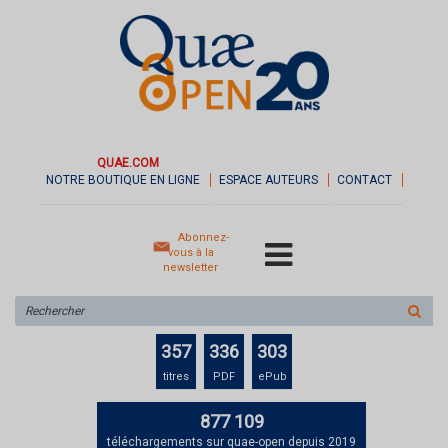
QUAE.COM
NOTRE BOUTIQUE EN LIGNE
ESPACE AUTEURS
CONTACT
Abonnez-
vous à la
newsletter
Rechercher
sur
le
357
336
303
site
titres
PDF
ePub
877 109
téléchargements sur quae-open depuis 2019