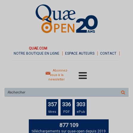
QUAE.COM
NOTRE BOUTIQUE EN LIGNE
ESPACE AUTEURS
CONTACT
Abonnez-
vous à la
newsletter
Rechercher
sur
le
357
336
303
site
titres
PDF
ePub
877 109
téléchargements sur quae-open depuis 2019