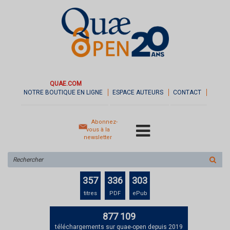
QUAE.COM
NOTRE BOUTIQUE EN LIGNE
ESPACE AUTEURS
CONTACT
Abonnez-
vous à la
newsletter
Rechercher
sur
le
357
336
303
site
titres
PDF
ePub
877 109
téléchargements sur quae-open depuis 2019