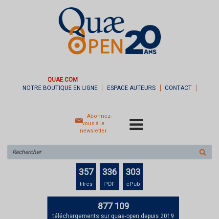
QUAE.COM
NOTRE BOUTIQUE EN LIGNE
ESPACE AUTEURS
CONTACT
Abonnez-
vous à la
newsletter
Rechercher
sur
le
357
336
303
site
titres
PDF
ePub
877 109
téléchargements sur quae-open depuis 2019