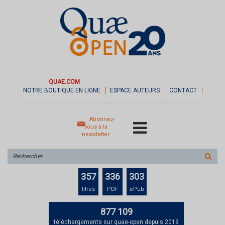
QUAE.COM
NOTRE BOUTIQUE EN LIGNE
ESPACE AUTEURS
CONTACT
Abonnez-
vous à la
newsletter
Rechercher
sur
le
357
336
303
site
titres
PDF
ePub
877 109
téléchargements sur quae-open depuis 2019