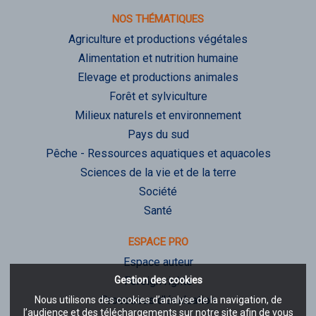
NOS THÉMATIQUES
Agriculture et productions végétales
Alimentation et nutrition humaine
Elevage et productions animales
Forêt et sylviculture
Milieux naturels et environnement
Pays du sud
Pêche - Ressources aquatiques et aquacoles
Sciences de la vie et de la terre
Société
Santé
ESPACE PRO
Espace auteur
Gestion des cookies
Foreign rights
Processus d'évaluation
Nous utilisons des cookies d’analyse de la navigation, de
l’audience et des téléchargements sur notre site afin de vous