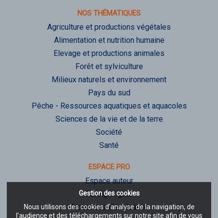
NOS THÉMATIQUES
Agriculture et productions végétales
Alimentation et nutrition humaine
Elevage et productions animales
Forêt et sylviculture
Milieux naturels et environnement
Pays du sud
Pêche - Ressources aquatiques et aquacoles
Sciences de la vie et de la terre
Société
Santé
ESPACE PRO
Espace auteur
Gestion des cookies
Foreign rights
Processus d'évaluation
Nous utilisons des cookies d’analyse de la navigation, de
l’audience et des téléchargements sur notre site afin de vous