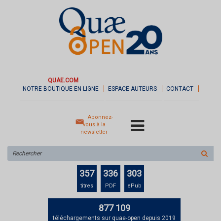
QUAE.COM
NOTRE BOUTIQUE EN LIGNE
ESPACE AUTEURS
CONTACT
Abonnez-
vous à la
newsletter
Rechercher
sur
le
357
336
303
site
titres
PDF
ePub
877 109
téléchargements sur quae-open depuis 2019