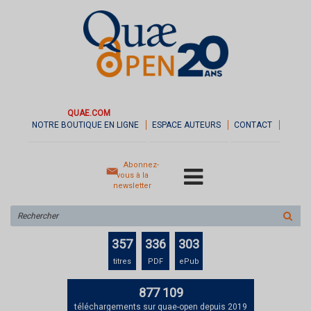
QUAE.COM
NOTRE BOUTIQUE EN LIGNE
ESPACE AUTEURS
CONTACT
Abonnez-
vous à la
newsletter
Rechercher
sur
le
357
336
303
site
titres
PDF
ePub
877 109
téléchargements sur quae-open depuis 2019