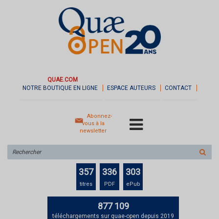
QUAE.COM
NOTRE BOUTIQUE EN LIGNE
ESPACE AUTEURS
CONTACT
Abonnez-
vous à la
newsletter
Rechercher
sur
le
357
336
303
site
titres
PDF
ePub
877 109
téléchargements sur quae-open depuis 2019