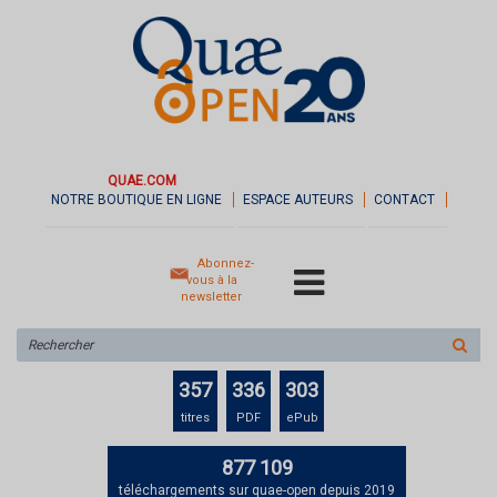
QUAE.COM
NOTRE BOUTIQUE EN LIGNE
ESPACE AUTEURS
CONTACT
Abonnez-
vous à la
newsletter
Rechercher
sur
le
357
336
303
site
titres
PDF
ePub
877 109
téléchargements sur quae-open depuis 2019