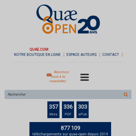
QUAE.COM
NOTRE BOUTIQUE EN LIGNE
ESPACE AUTEURS
CONTACT
Abonnez-
vous à la
newsletter
Rechercher
sur
le
357
336
303
site
titres
PDF
ePub
877 109
téléchargements sur quae-open depuis 2019