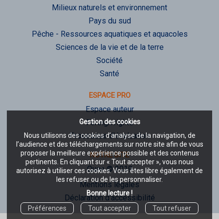
Milieux naturels et environnement
Pays du sud
Pêche - Ressources aquatiques et aquacoles
Sciences de la vie et de la terre
Société
Santé
ESPACE PRO
Espace auteur
Gestion des cookies
Foreign rights
Processus d'évaluation
Nous utilisons des cookies d’analyse de la navigation, de
l’audience et des téléchargements sur notre site afin de vous
proposer la meilleure expérience possible et des contenus
NOTRE SITE
pertinents. En cliquant sur « Tout accepter », vous nous
Quae © 2019
autorisez à utiliser ces cookies. Vous êtes libre également de
les refuser ou de les personnaliser.
Mentions légales
Bonne lecture !
Déclaration d'accessibilité
Préférences
Tout accepter
Tout refuser