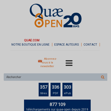
QUAE.COM
NOTRE BOUTIQUE EN LIGNE
ESPACE AUTEURS
CONTACT
Abonnez-
vous à la
newsletter
Rechercher
sur
le
357
336
303
site
titres
PDF
ePub
877 109
téléchargements sur quae-open depuis 2019