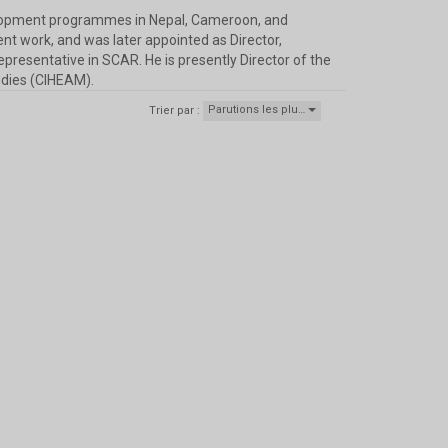
evelopment programmes in Nepal, Cameroon, and
t work, and was later appointed as Director,
presentative in SCAR. He is presently Director of the
udies (CIHEAM).
Parutions les plu…
Trier par :