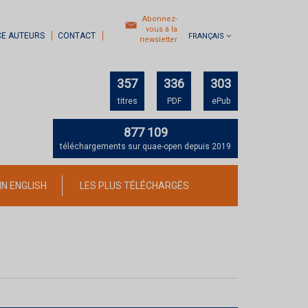
Abonnez-
vous à la
CE AUTEURS
CONTACT
FRANÇAIS
newsletter
357
336
303
titres
PDF
ePub
877 109
téléchargements sur quae-open depuis 2019
IN ENGLISH
LES PLUS TÉLÉCHARGÉS