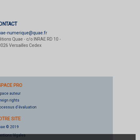
ONTACT
uae-numerique@quae.fr
itions Quae - c/o INRAE RD 10 -
026 Versailles Cedex
SPACE PRO
pace auteur
reign rights
ocessus d'évaluation
OTRE SITE
ae © 2019
ntions légales