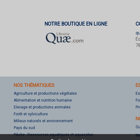
NOTRE BOUTIQUE EN LIGNE
C
q
Éd
78
NOS THÉMATIQUES
E
Agriculture et productions végétales
Es
Alimentation et nutrition humaine
Fo
Elevage et productions animales
Pr
Forêt et sylviculture
N
Milieux naturels et environnement
Qu
Pays du sud
Pêche - Ressources aquatiques et aquacoles
Me