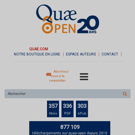
QUAE.COM
NOTRE BOUTIQUE EN LIGNE
ESPACE AUTEURS
CONTACT
Abonnez-
vous à la
newsletter
Rechercher
sur
le
357
336
303
site
titres
PDF
ePub
877 109
téléchargements sur quae-open depuis 2019