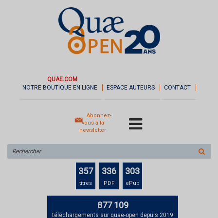
QUAE.COM
NOTRE BOUTIQUE EN LIGNE
ESPACE AUTEURS
CONTACT
Abonnez-
vous à la
newsletter
Rechercher
sur
le
357
336
303
site
titres
PDF
ePub
877 109
téléchargements sur quae-open depuis 2019