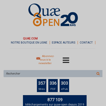
QUAE.COM
NOTRE BOUTIQUE EN LIGNE
ESPACE AUTEURS
CONTACT
Abonnez-
vous à la
newsletter
Rechercher
sur
le
357
336
303
site
titres
PDF
ePub
877 109
téléchargements sur quae-open depuis 2019