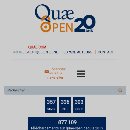
QUAE.COM
NOTRE BOUTIQUE EN LIGNE
ESPACE AUTEURS
CONTACT
Abonnez-
vous à la
newsletter
Rechercher
sur
le
357
336
303
site
titres
PDF
ePub
877 109
téléchargements sur quae-open depuis 2019