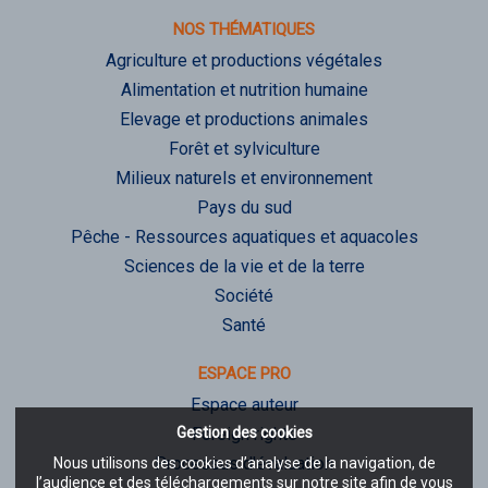
NOS THÉMATIQUES
Agriculture et productions végétales
Alimentation et nutrition humaine
Elevage et productions animales
Forêt et sylviculture
Milieux naturels et environnement
Pays du sud
Pêche - Ressources aquatiques et aquacoles
Sciences de la vie et de la terre
Société
Santé
ESPACE PRO
Espace auteur
Gestion des cookies
Foreign rights
Processus d'évaluation
Nous utilisons des cookies d’analyse de la navigation, de
l’audience et des téléchargements sur notre site afin de vous